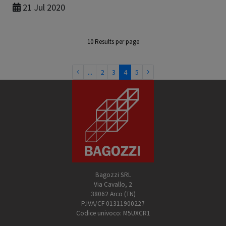
21 Jul 2020
10 Results per page
First
Last
...
2
3
4
5
Bagozzi SRL
Via Cavallo, 2
38062 Arco (TN)
P.IVA/CF 01311900227
Codice univoco: M5UXCR1