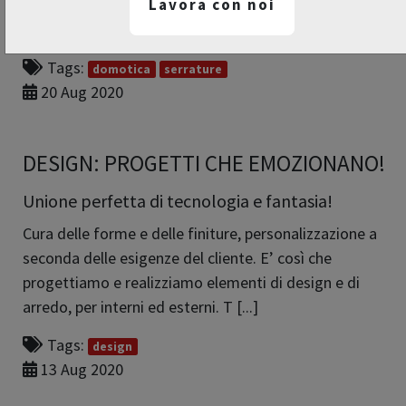
alla domotica per la gestione e il controllo degli accessi .
Lavora con noi
Il montaggio dell&rsq [...]
Tags:
domotica
serrature
20 Aug 2020
DESIGN: PROGETTI CHE EMOZIONANO!
Unione perfetta di tecnologia e fantasia!
Cura delle forme e delle finiture, personalizzazione a
seconda delle esigenze del cliente. E’ così che
progettiamo e realizziamo elementi di design e di
arredo, per interni ed esterni. T [...]
Tags:
design
13 Aug 2020