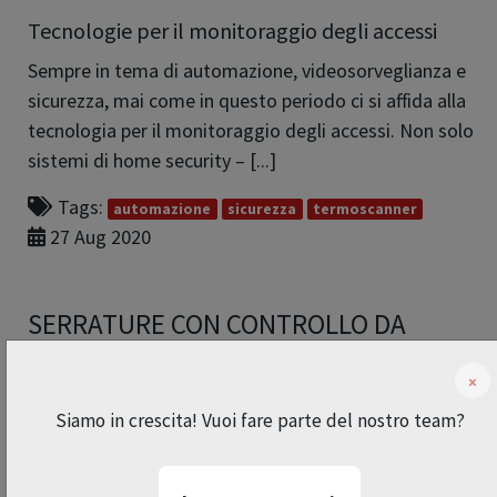
Tecnologie per il monitoraggio degli accessi
Sempre in tema di automazione, videosorveglianza e
sicurezza, mai come in questo periodo ci si affida alla
tecnologia per il monitoraggio degli accessi. Non solo
sistemi di home security – [...]
Tags:
automazione
sicurezza
termoscanner
27 Aug 2020
SERRATURE CON CONTROLLO DA
REMOTO
×
Domotica per la gestione degli accessi
Siamo in crescita! Vuoi fare parte del nostro team?
Serrature con controllo da remoto? Con noi è possibile!
In tema di automazione e sicurezza, abbiamo pensato