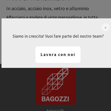
In acciaio, acciaio inox, vetro e alluminio
Affacciarsi e godere di viste meravigliose, in tutta
sicurezza. Con noi è possibile! Progettiamo e
×
produciamo parapetti e recinzioni per ambienti
Siamo in crescita! Vuoi fare parte del nostro team?
residenziali, alberghieri, commerciali e in [...]
Tags:
paparetti
recinzioni
06 ago 2020
Lavora con noi
Bagozzi SRL