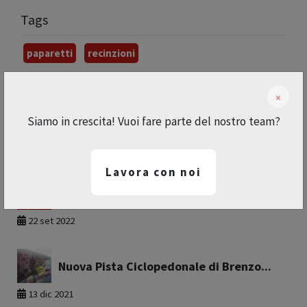
Tags
paparetti
recinzioni
Altri articoli
×
Come scegliere un parapetto?
Siamo in crescita! Vuoi fare parte del nostro team?
13 dic 2022
Lavora con noi
Nuove lavorazioni e grandi novità i...
22 set 2022
Nuova Pista Ciclopedonale di Brenzo...
13 dic 2021