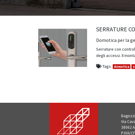
SERRATURE C
Domotica per la ge
Serrature con control
degli accessi. Il monta
Tags:
domotica
s
Bagozzi
Via Cava
38062 A
P.IVA/C