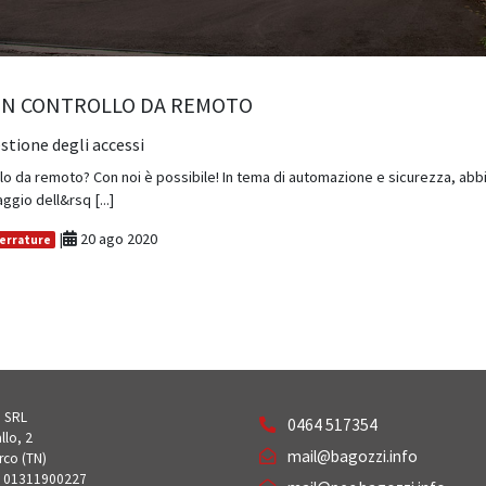
ON CONTROLLO DA REMOTO
stione degli accessi
lo da remoto? Con noi è possibile! In tema di automazione e sicurezza, abbi
ggio dell&rsq [...]
|
20 ago 2020
errature
 SRL
0464 517354
llo, 2
mail@bagozzi.info
rco (TN)
F 01311900227